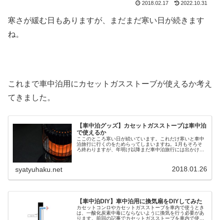
2018.02.17
2022.10.31
寒さが緩む日もありますが、まだまだ寒い日が続きます
ね。
これまで車中泊用にカセットガスストーブが使えるか考え
てきました。
【車中泊グッズ】カセットガスストーブは車中泊
で使えるか
ここのところ寒い日が続いています。これだけ寒いと車中
泊旅行に行くのをためらってしまいますね。1月もそろそ
ろ終わりますが、年明け以降まだ車中泊旅行には出かけら
れていません。車中泊ポイントまでの移動中は、車の暖房
を使っています。車内は温まってい...
2018.01.26
syatyuhaku.net
【車中泊DIY】車中泊用に換気扇をDIYしてみた
カセットコンロやカセットガスストーブを車内で使うとき
は、一酸化炭素中毒にならないように換気を行う必要があ
ります。前回の記事でカセットガスストーブを車内で使っ