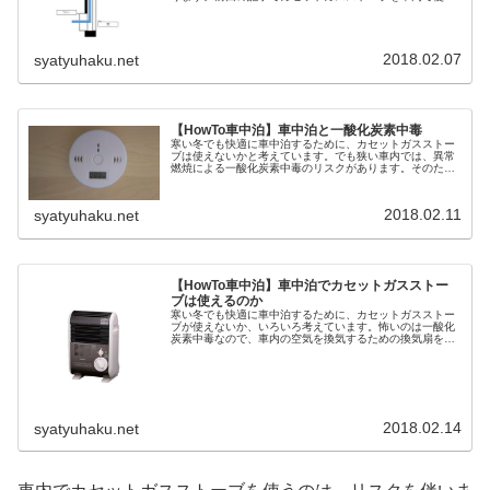
たらどんなものか、確かめると書いたのですが、その前に
換気扇を作らなければなりません。...
2018.02.07
syatyuhaku.net
【HowTo車中泊】車中泊と一酸化炭素中毒
寒い冬でも快適に車中泊するために、カセットガスストー
ブは使えないかと考えています。でも狭い車内では、異常
燃焼による一酸化炭素中毒のリスクがあります。そのため
メーカーは、車内やテントなど狭い空間でのカセットガス
ストーブの使用を禁止しています。...
2018.02.11
syatyuhaku.net
【HowTo車中泊】車中泊でカセットガスストー
ブは使えるのか
寒い冬でも快適に車中泊するために、カセットガスストー
ブが使えないか、いろいろ考えています。怖いのは一酸化
炭素中毒なので、車内の空気を換気するための換気扇を自
作しました。また念のため、一酸化炭素警報機も購入しま
した。準備が整いましたので、車内...
2018.02.14
syatyuhaku.net